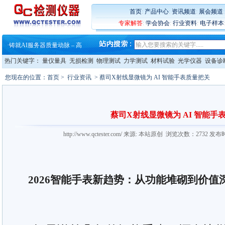
·
蔡司和亿纬锂能达成战略合作
·
大牌云集 买家升级 ——26
首页
:
产品中心
:
资讯频道
:
展会频道
·
蔡司软件 | 高效变形分析能
专家解答
:
学会协会
:
行业资料
:
电子样本
·
铸就AI服务器质量动脉 – 高
·
铸就AI服务器质量动脉 – 高
·
ZEISS BOSELLO ADR 让内部缺
·
蔡司和亿纬锂能达成战略合作
热门关键字：
量仪量具
无损检测
物理测试
力学测试
材料试验
光学仪器
设备诊
·
大牌云集 买家升级 ——26
您现在的位置：
首页
>
行业资讯
> 蔡司X射线显微镜为 AI 智能手表质量把关
蔡司X射线显微镜为 AI 智能手
http://www.qctester.com/ 来源: 本站原创 浏览次数：2732 发布
2026智能手表新趋势：从功能堆砌到价值