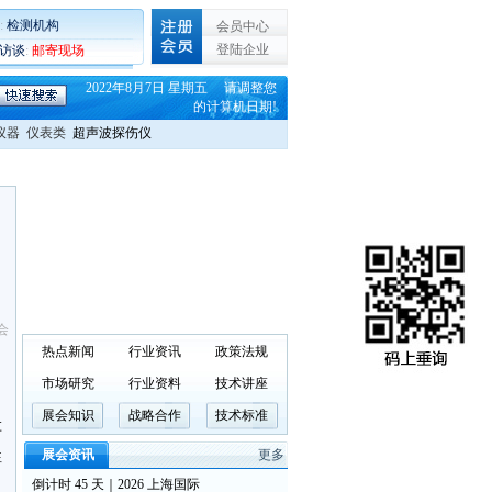
:
检测机构
会员中心
登陆企业
C访谈
:
邮寄现场
2022年8月7日 星期五 请调整您
的计算机日期!
仪器
仪表类
超声波探伤仪
会
热点新闻
行业资讯
政策法规
市场研究
行业资料
技术讲座
展会知识
战略合作
技术标准
车
展会资讯
更多
性
倒计时 45 天｜2026 上海国际