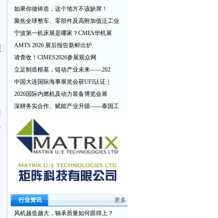
如果你做铸造，这个地方不该缺席！
聚焦全球整车、零部件及高附加值泛工业
宁波第一机床展是哪家？CMES华机展
AMTS 2026 展后报告新鲜出炉
更
请查收！CIMES2026参展观众网
立足制造根基，链动产业未来——202
中国大连国际海事展览会获UFI认证｜
2026国际内燃机及动力装备博览会筹
深耕务实合作、赋能产业升级——泰国工
聚
及
，
行业资讯
更多
风机越造越大，轴承质量如何跟得上？