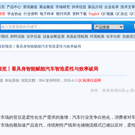
首页
:
产品中心
:
资讯频道
:
展会频道
:
市场研究
:
供求信息
:
新品介绍
:
企业名录
:
技术文章
解答
:
学会协会
:
行业资料
:
电子样本
:
期刊书库
:
资料下载
:
English
:
QC视频
:
QC杂志
:
Q
学测试
材料试验
光学仪器
设备诊断监测
表面处理检测
环境检测
化学分析
实验室
026展前预览丨看具身智能赋能汽车智造柔性与效率破局
6展前预览丨看具身智能赋能汽车智造柔性与效率破局
.com/ 来源: 本站原创 浏览次数：864 发布时间：2026-6-5
QC检测仪器网
标签：
检测
,
检测仪器
,
qc
,
展
级市场的背后是柔性化生产需求的激增：汽车行业竞争白热化，消费者对
占市场份额加速产品迭代，传统刚性产线和仓储物流模式已难以应对，柔