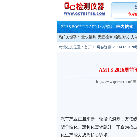
·
蔡司软件 | 高效变形分析能
·
铸就AI服务器质量动脉 – 高
·
铸就AI服务器质量动脉 – 高
专家
·
ZEISS BOSELLO ADR 让内部缺
·
蔡司和亿纬锂能达成战略合作
·
大牌云集 买家升级 ——26
热门关键字：
量仪量具
无损检测
物理测试
力
您现在的位置：
首页
>
展会资讯
> AMTS 2
AMTS 202
http://www.qctester
汽车产业正迎来新一轮增长浪潮，万亿
型个性化、定制化需求飙升，车企为抢
化生产能力成为核心诉求。