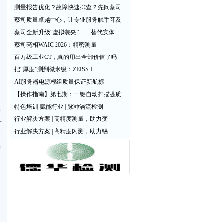
测量报告优化？故障快速排查？先问蔡司
蔡司质量卓越中心，让专业服务触手可及
蔡司全新升级“虚拟装夹”——替代实体
蔡司亮相WAIC 2026：精密测量
百万级工业CT，真的用出全部价值了吗
把“厚度”测到微米级：ZEISS I
AI服务器电源模组质量保证新航标
【操作指南】第七期：一键自动扫描提质
特色培训 赋能行业 | 脉冲涡流检测
环
行业解决方案 | 高精度测量，助力变
产
行业解决方案 | 高精度闪测，助力锡
直
智