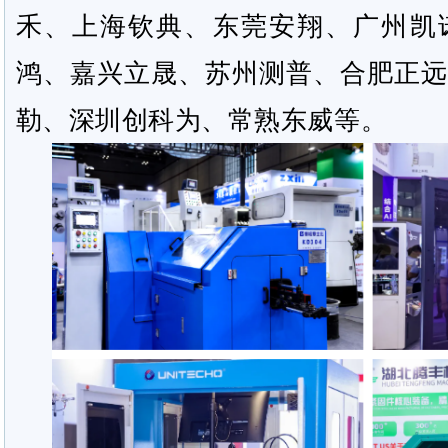
禾、上海钦典、东莞安翔、广州凯
鸿、嘉兴立晟、苏州测普、合肥正远
勒、深圳创科为、常熟东威等。