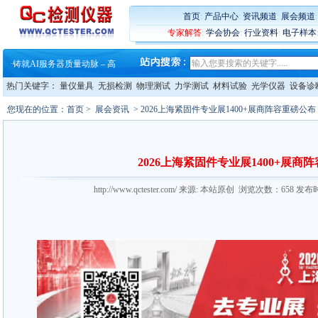
·
蔡司软件 | 高效变形分析能
首页
:
产品中心
:
资讯频道
:
展会频道
·
铸就AI服务器质量动脉 – 高
专家解答
:
学会协会
:
行业资料
:
电子样本
·
铸就AI服务器质量动脉 – 高
·
ZEISS BOSELLO ADR 让内部缺
·
蔡司和亿纬锂能达成战略合作
·
大牌云集 买家升级 ——26
热门关键字：
量仪量具
无损检测
物理测试
力学测试
材料试验
光学仪器
设备诊
·
蔡司软件 | 高效变形分析能
·
铸就AI服务器质量动脉 – 高
您现在的位置：
首页
>
展会资讯
> 2026上海紧固件专业展1400+展商阵容重磅公布
·
铸就AI服务器质量动脉 – 高
·
ZEISS BOSELLO ADR 让内部缺
·
蔡司和亿纬锂能达成战略合作
·
大牌云集 买家升级 ——26
2026上海紧固件专业展1400+展商
http://www.qctester.com/ 来源: 本站原创 浏览次数：658 发布