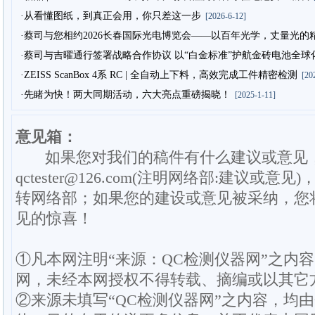
·从看懂图纸，到真正会用，你只差这一步
[2026-6-12]
·蔡司与您相约2026长春国际光电博览会——以百年光学，丈量光的
·蔡司与吉曜通行签署战略合作协议 以“白金标准”护航金砖电池全球
·ZEISS ScanBox 4系 RC | 全自动上下料，高效完成工件精密检测
[202
·先睹为快！两大同期活动，六大亮点重磅揭晓！
[2025-1-11]
意见箱：
如果您对我们的稿件有什么建议或意见
qctester@126.com(注明网络部:建议或意见)
转网络部；如果您的建设或意见被采纳，您
见的惊喜！
①凡本网注明“来源：QC检测仪器网”之内
网，未经本网授权不得转载、摘编或以其它
②来源未填写“QC检测仪器网”之内容，均