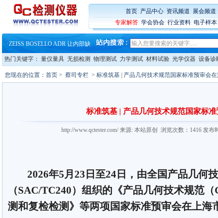
·
蔡司软件 | 高效变形分析能
·
铸就AI服务器质量动脉 – 高
首页
:
产品中心
:
资讯频道
:
展会频道
·
铸就AI服务器质量动脉 – 高
专家解答
:
学会协会
:
行业资料
:
电子样本
·
ZEISS BOSELLO ADR 让内部缺
·
蔡司和亿纬锂能达成战略合作
·
大牌云集 买家升级 ——26
·
蔡司软件 | 高效变形分析能
热门关键字：
量仪量具
无损检测
物理测试
力学测试
材料试验
光学仪器
设备诊
·
铸就AI服务器质量动脉 – 高
·
铸就AI服务器质量动脉 – 高
您现在的位置：
首页
>
蔡司专栏
> 标准筑基 | 产品几何技术规范国家标准预审会
·
ZEISS BOSELLO ADR 让内部缺
·
蔡司和亿纬锂能达成战略合作
·
大牌云集 买家升级 ——26
标准筑基 | 产品几何技术规范国家标
http://www.qctester.com/ 来源: 本站原创 浏览次数：1416 发布
2026年5月23日至24日，由全国产品几何
（SAC/TC240）组织的《产品几何技术规范（
测和复检检测》等两项国家标准预审会在上海