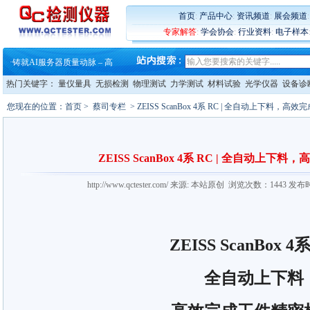
首页
:
产品中心
:
资讯频道
:
展会频道
·
蔡司软件 | 高效变形分析能
专家解答
:
学会协会
:
行业资料
:
电子样本
·
铸就AI服务器质量动脉 – 高
·
铸就AI服务器质量动脉 – 高
·
ZEISS BOSELLO ADR 让内部缺
·
蔡司和亿纬锂能达成战略合作
热门关键字：
量仪量具
无损检测
物理测试
力学测试
材料试验
光学仪器
设备诊
·
大牌云集 买家升级 ——26
·
蔡司软件 | 高效变形分析能
您现在的位置：
首页
>
蔡司专栏
> ZEISS ScanBox 4系 RC | 全自动上下料，
·
铸就AI服务器质量动脉 – 高
·
铸就AI服务器质量动脉 – 高
·
ZEISS BOSELLO ADR 让内部缺
·
蔡司和亿纬锂能达成战略合作
ZEISS ScanBox 4系 RC | 全自动上
·
大牌云集 买家升级 ——26
http://www.qctester.com/ 来源: 本站原创 浏览次数：1443 发布
ZEISS ScanBox 4
全自动上下料