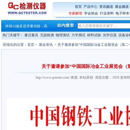
首页
:
产品中心
:
资讯频道
:
展会频道
·
蔡司软件 | 高效变形分析能
专家解答
:
学会协会
:
行业资料
:
电子样本
·
铸就AI服务器质量动脉 – 高
·
铸就AI服务器质量动脉 – 高
·
ZEISS BOSELLO ADR 让内部缺
·
蔡司和亿纬锂能达成战略合作
热门关键字：
量仪量具
无损检测
物理测试
力学测试
材料试验
光学仪器
设备诊
·
大牌云集 买家升级 ——26
·
蔡司软件 | 高效变形分析能
您现在的位置：
首页
>
展会资讯
> 关于邀请参加“中国国际冶金工业展览会（第二
·
铸就AI服务器质量动脉 – 高
·
铸就AI服务器质量动脉 – 高
·
ZEISS BOSELLO ADR 让内部缺
·
蔡司和亿纬锂能达成战略合作
关于邀请参加“中国国际冶金工业展览会（
·
大牌云集 买家升级 ——26
http://www.qctester.com/ 来源: 本站原创 浏览次数：1818 发布