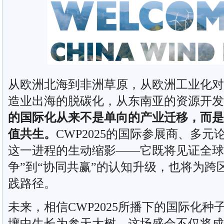
从欧洲北海到非洲草原，从欧洲工业化对
造业出海的脱碳化，从东南亚的资源开发
的国际化从来不是单向的产业迁移，而是
值共生。
CWP2025的国际参展商、多
这一进程的生动缩影——它既将见证全球
争”到“协同共赢”的认知升级，也将为跨
践路径。
未来，相信CWP2025所播下的国际化种
壤中生长为参天大树。这场盛会不仅将成为