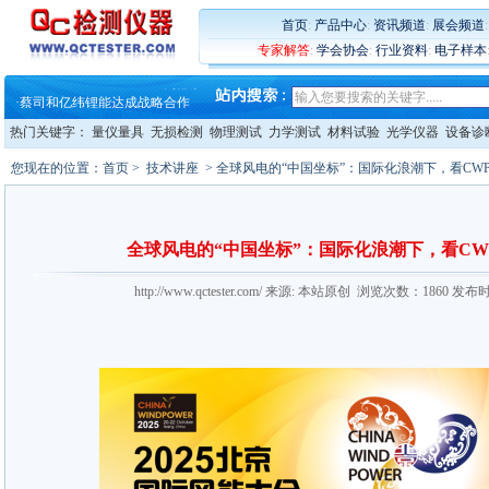
·
蔡司软件 | 高效变形分析能
·
铸就AI服务器质量动脉 – 高
首页
:
产品中心
:
资讯频道
:
展会频道
·
铸就AI服务器质量动脉 – 高
专家解答
:
学会协会
:
行业资料
:
电子样本
·
ZEISS BOSELLO ADR 让内部缺
·
蔡司和亿纬锂能达成战略合作
·
大牌云集 买家升级 ——26
·
蔡司软件 | 高效变形分析能
热门关键字：
量仪量具
无损检测
物理测试
力学测试
材料试验
光学仪器
设备诊
·
铸就AI服务器质量动脉 – 高
·
铸就AI服务器质量动脉 – 高
您现在的位置：
首页
>
技术讲座
> 全球风电的“中国坐标”：国际化浪潮下，看CWP
·
ZEISS BOSELLO ADR 让内部缺
·
蔡司和亿纬锂能达成战略合作
·
大牌云集 买家升级 ——26
全球风电的“中国坐标”：国际化浪潮下，看CWP
http://www.qctester.com/ 来源: 本站原创 浏览次数：1860 发布