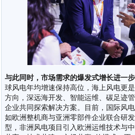
与此同时，市场需求的爆发式增长进一步
球风电年均增速保持高位，海上风电更是
方向，深远海开发、智能运维、碳足迹管
企业共同探索解决方案。目前，国际风电
如欧洲整机商与亚洲零部件企业联合研发
型，非洲风电项目引入欧洲运维技术与中