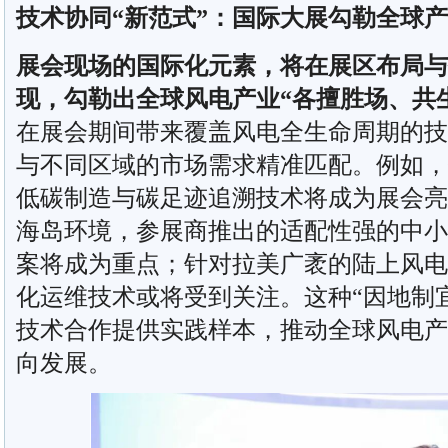
技术协同“新范式”
：
国际大展勾勒全球产
展会现场的国际化元素，将在展区布局与
现，勾勒出全球风电产业“各擅胜场、共
在展会期间带来覆盖风电全生命周期的技
与不同区域的市场需求精准匹配。例如，
低碳制造与碳足迹追溯技术将成为展会亮
海岛环境，参展商推出的适配性强的中小
案将成为重点；针对拉美广袤的陆上风电
化运维技术或将受到关注。这种“因地制
技术合作提供实践样本，推动全球风电产
向发展。