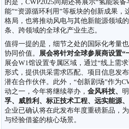
的是，CWP2025同期还将展示“氢能装备
能”“资源循环利用”等板块的创新成果，
格局，也将推动风电与其他新能源领域的
条、跨领域的全球化产业生态。
值得一提的是，细节之处的国际化考量也将
协同价值。
展会将针对全球参展商设置“
展会W1馆设置专属区域，通过“线上需求
形式，提供供采需求匹配、项目信息发布
潜在合作伙伴。此外，“创新剧场”作为C
动之一，今年将继续举办，
金风科技、
明
孚、威胜利、标正技术工程、远实能源、
企业已确认将在此发布年度重磅新品，为
与经验借鉴的核心场景。