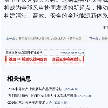
将成为全球风电协同发展的新起点，推动
构建清洁、高效、安全的全球能源新体系
[
打
上一条：
蔡司自动化解决方案 | 叶片检测太耗时？蔡司全流
下一条：
20
仪器展览
·
热点新闻
·
行业资讯
www.qctester.com
相关信息
·2026中外钛产业发展与产品应用论坛
[2026-4-30]
·系列演讲预告 | NVIDIA机器人技术实战三部曲
[2026-4-8]
·2026远东无损检测新技术大会
[2026-4-30]