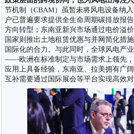
节机制（CBAM）虽暂未将风电设备纳
户已普遍要求提供全生命周期碳排放报告
方向转型；东南亚新兴市场通过电价溢价
国家则推出土地租赁优惠与并网简化措施
国际化的合力。与此同时，全球风电产业
——欧洲在标准制定与市场需求上领先，
应用上具备经验，东南亚、拉美拥有广阔
互补需要通过国际展会等平台实现高效对