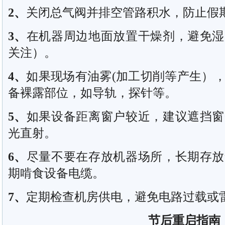
2
、
关闭总气阀并排空管路积水，防止假
3
、
在机器周边地面放置干燥剂，避免湿
关注）。
4
、
如果现场有油雾(加工切削等产生）
备裸露部位，如导轨，探针等。
5
、
如果设备距离窗户较近，建议遮挡窗
光直射。
6
、
尽量不要在存放机器场所，长期存放
期啃食设备电缆。
7
、
定期检查机房供电，避免电路过载或
节后重启指南