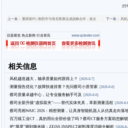
[
打
上一条：
重磅签约 | 衡阳市与海克斯康达成战略合作，政企
下一条：
风机
仪器展览
·
热点新闻
·
行业资讯
www.qctester.com
相关信息
·风机越造越大，轴承质量如何跟得上？
[2026-8-7]
·测量报告优化？故障快速排查？先问蔡司小质管家
[2026-8-6]
·蔡司质量卓越中心，让专业服务触手可及
[2026-8-6]
·蔡司全新升级“虚拟装夹”——替代实体夹具，革新测量流程
[2026-8-6
·蔡司亮相WAIC 2026：精密测量，让具身智能机器人从仿真走向落
·百万级工业CT，真的用出全部价值了吗？蔡司CT服务方案助您解锁
·把“厚度”测到微米级：ZEISS INSPECT材料厚度功能全解析
[2026-8-