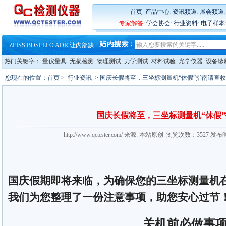
·
大牌云集 买家升级 ——26
·
蔡司软件 | 高效变形分析能
首页
:
产品中心
:
资讯频道
:
展会频道
·
铸就AI服务器质量动脉 – 高
专家解答
:
学会协会
:
行业资料
:
电子样本
·
铸就AI服务器质量动脉 – 高
·
ZEISS BOSELLO ADR 让内部缺
·
蔡司和亿纬锂能达成战略合作
·
大牌云集 买家升级 ——26
热门关键字：
量仪量具
无损检测
物理测试
力学测试
材料试验
光学仪器
设备诊
您现在的位置：
首页
>
行业资讯
> 国庆长假将至，三坐标测量机“休假”指南请查
国庆长假将至，三坐标测量机“休假
http://www.qctester.com/ 来源: 本站原创 浏览次数：3527 发布
国庆假期即将来临，为确保您的三坐标测量机
我们为您整理了一份注意事项，助您安心过节
关机前必做事