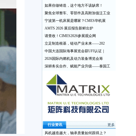
如果你做铸造，这个地方不该缺席！
聚焦全球整车、零部件及高附加值泛工业
宁波第一机床展是哪家？CMES华机展
AMTS 2026 展后报告新鲜出炉
请查收！CIMES2026参展观众网
立足制造根基，链动产业未来——202
中国大连国际海事展览会获UFI认证｜
2026国际内燃机及动力装备博览会筹
深耕务实合作、赋能产业升级——泰国工
行业资讯
更多
风机越造越大，轴承质量如何跟得上？