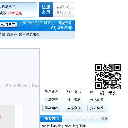
:
检测机构
会员中心
登陆企业
C访谈
:
邮寄现场
2022年8月8日 星期六 请调整您
的计算机日期!
仪器
仪表类
超声波探伤仪
签：
检测
,
检测仪器
,
qc
,
展会
热点新闻
行业资讯
政策法规
市场研究
行业资料
技术讲座
展会知识
战略合作
技术标准
展会资讯
更多
倒计时 45 天｜2026 上海国际