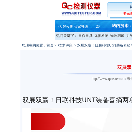
·
铸就AI服务器质量动脉 – 高
·
铸就AI服务器质量动脉 – 高
·
ZEISS BOSELLO ADR 让内部缺
专家
·
蔡司和亿纬锂能达成战略合作
·
大牌云集 买家升级 ——26
·
蔡司软件 | 高效变形分析能
·
铸就AI服务器质量动脉 – 高
热门关键字：
量仪量具
无损检测
物理测试
力
·
铸就AI服务器质量动脉 – 高
·
ZEISS BOSELLO ADR 让内部缺
您现在的位置：
首页
>
技术讲座
> 双展双赢！日联科技UNT装备喜摘
·
蔡司和亿纬锂能达成战略合作
·
大牌云集 买家升级 ——26
双展双
http://www.qctester
双展双赢！日联科技UNT装备喜摘两