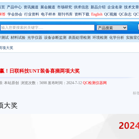
首页
:
产品中心
:
资讯频道
:
展会频道
:
市场研究
:
供求信息
:
新品介绍
:
企业名录
:
技术文章
解答
:
学会协会
:
行业资料
:
电子样本
:
期刊书库
:
资料下载
:
English
:
QC视频
:
QC杂志
:
Q
学测试
材料试验
光学仪器
设备诊断监测
表面处理检测
环境检测
化学分析
实验室
两项大奖
赢！日联科技UNT装备喜摘两项大奖
.com/ 来源: 本站原创 浏览次数：5698 发布时间：2024-7-12
QC检测仪器网
标
项大奖