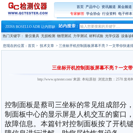
首页
:
产品中心
:
资讯频道
:
展会频道
·
蔡司软件 | 高效变形分析能
·
铸就AI服务器质量动脉 – 高
专家解答
:
学会协会
:
行业资料
:
电子样本
·
铸就AI服务器质量动脉 – 高
·
ZEISS BOSELLO ADR 让内部缺
·
蔡司和亿纬锂能达成战略合作
·
大牌云集 买家升级 ——26
热门关键字：
量仪量具
无损检测
物理测试
力学测试
材料试验
光学仪器
设备诊
·
蔡司软件 | 高效变形分析能
·
铸就AI服务器质量动脉 – 高
您现在的位置：
首页
>
技术文章
> 三坐标开机控制面板屏幕不亮？一文带你快速
·
铸就AI服务器质量动脉 – 高
·
ZEISS BOSELLO ADR 让内部缺
·
蔡司和亿纬锂能达成战略合作
·
大牌云集 买家升级 ——26
三坐标开机控制面板屏幕不亮？一文带
http://www.qctester.com/ 来源: 本站原创 浏览次数：2570 发布
控制面板是蔡司三坐标的常见组成部分
制面板中心的显示屏是人机交互的窗口
故障信息。本篇针对控制面板按了开机