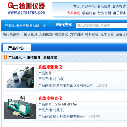
·
ZEISS BOSELLO ADR 让内部缺
·
蔡司和亿纬锂能达成战略合作
首页
:
产品中心
:
资讯频道
:
展会频道
·
大牌云集 买家升级 ——26
专家解答
:
学会协会
:
行业资料
:
电子样本
·
蔡司软件 | 高效变形分析能
·
铸就AI服务器质量动脉 – 高
·
铸就AI服务器质量动脉 – 高
·
ZEISS BOSELLO ADR 让内部缺
热门关键字：
量仪量具
无损检测
物理测试
力学测试
材料试验
光学仪器
设备诊
·
蔡司和亿纬锂能达成战略合作
·
大牌云集 买家升级 ——26
产品中心
产品展示 －
量仪量具
- 直线度仪
直线度测量仪
产品型号：
产品产地：[山东]
产品商家:青岛前哨精密仪器有限公司
[已核实]
直线度检查仪
产品型号：
STRAIGHT-Set
产品产地：[北京]
产品商家:瑞士丹青科技有限公司
[已核实]