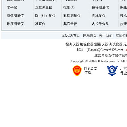
水平仪
丝杠测量仪
投影仪
位移测量仪
蜗轮
影像测量仪
圆（柱）度仪
轧辊测量仪
直线度仪
轴承
锥度测量仪
准直仪
其它量仪
内径千分尺
步距
设QC为首页
|
网站首页
|
关于我们
|
友情链
检测仪器
检验仪器
测量仪器
测试仪器
无
邮箱：(E-mail)
QCtester#126.com
北京考斯泰仪器信息有限公司
Copyright © 2009 QCtester.com Inc.All 