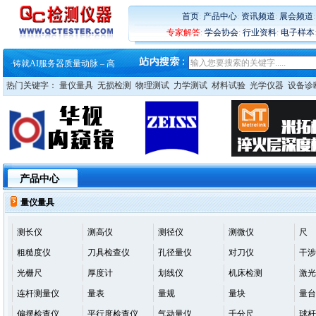
·
铸就AI服务器质量动脉 – 高
·
ZEISS BOSELLO ADR 让内部缺
首页
:
产品中心
:
资讯频道
:
展会频道
·
蔡司和亿纬锂能达成战略合作
专家解答
:
学会协会
:
行业资料
:
电子样本
·
大牌云集 买家升级 ——26
·
蔡司软件 | 高效变形分析能
·
铸就AI服务器质量动脉 – 高
·
铸就AI服务器质量动脉 – 高
热门关键字：
量仪量具
无损检测
物理测试
力学测试
材料试验
光学仪器
设备诊
·
ZEISS BOSELLO ADR 让内部缺
·
蔡司和亿纬锂能达成战略合作
·
大牌云集 买家升级 ——26
产品中心
量仪量具
测长仪
测高仪
测径仪
测微仪
尺
粗糙度仪
刀具检查仪
孔径量仪
对刀仪
干涉
光栅尺
厚度计
划线仪
机床检测
激光
连杆测量仪
量表
量规
量块
量台
偏摆检查仪
平行度检查仪
气动量仪
千分尺
球杆