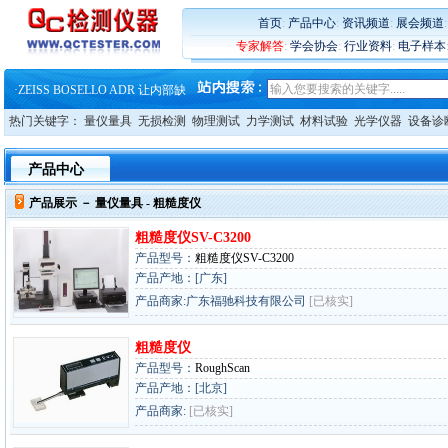
·
大牌云集 买家升级 ——26
·
蔡司软件 | 高效变形分析能
首页
:
产品中心
:
资讯频道
:
展会频道
·
铸就AI服务器质量动脉 – 高
专家解答
:
学会协会
:
行业资料
:
电子样本
·
铸就AI服务器质量动脉 – 高
·
ZEISS BOSELLO ADR 让内部缺
·
蔡司和亿纬锂能达成战略合作
·
大牌云集 买家升级 ——26
热门关键字：
量仪量具
无损检测
物理测试
力学测试
材料试验
光学仪器
设备诊
产品中心
产品展示 －
量仪量具
- 粗糙度仪
粗糙度仪SV-C3200
产品型号：
粗糙度仪SV-C3200
产品产地：[广东]
产品商家:广东福驰科技有限公司
[已核实]
粗糙度仪
产品型号：
RoughScan
产品产地：[北京]
产品商家:
[已核实]