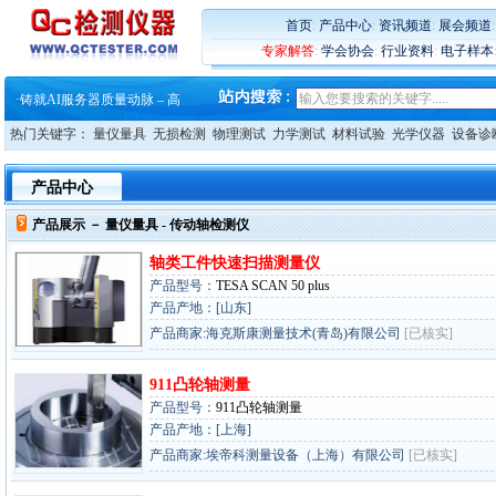
·
蔡司和亿纬锂能达成战略合作
首页
:
产品中心
:
资讯频道
:
展会频道
·
大牌云集 买家升级 ——26
专家解答
:
学会协会
:
行业资料
:
电子样本
·
蔡司软件 | 高效变形分析能
·
铸就AI服务器质量动脉 – 高
·
铸就AI服务器质量动脉 – 高
·
ZEISS BOSELLO ADR 让内部缺
热门关键字：
量仪量具
无损检测
物理测试
力学测试
材料试验
光学仪器
设备诊
·
蔡司和亿纬锂能达成战略合作
·
大牌云集 买家升级 ——26
产品中心
产品展示 －
量仪量具
- 传动轴检测仪
轴类工件快速扫描测量仪
产品型号：
TESA SCAN 50 plus
产品产地：[山东]
产品商家:海克斯康测量技术(青岛)有限公司
[已核实]
911凸轮轴测量
产品型号：
911凸轮轴测量
产品产地：[上海]
产品商家:埃帝科测量设备（上海）有限公司
[已核实]