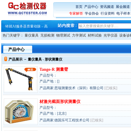
·
蔡司和亿纬锂能达成战略合作
首页
:
产品中心
:
资讯频道
:
展会频道
·
大牌云集 买家升级 ——26
·
蔡司软件 | 高效变形分析能
专家解答
:
学会协会
:
行业资料
:
电子样本
·
铸就AI服务器质量动脉 – 高
·
铸就AI服务器质量动脉 – 高
·
ZEISS BOSELLO ADR 让内部缺
·
蔡司和亿纬锂能达成战略合作
热门关键字：
量仪量具
无损检测
物理测试
力学测试
材料试验
光学仪器
设备诊
·
大牌云集 买家升级 ——26
产品中心
产品展示 －
量仪量具
- 形状测量仪
Tango-R 测量臂
产品型号：
产品产地：[]
产品商家:思瑞测量技术（深圳）有限公司
[已核实]
材激光截面形状测量仪
产品型号：
产品产地：[北京]
产品商家:德国乐可工程技术公司
[已核实]