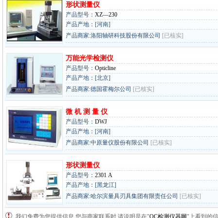
形状测量仪
产品型号：
XZ—230
产品产地：[河南]
产品商家:洛阳轴研科技股份有限公司
[已核实]
万能光学检测仪
产品型号：
Opticline
产品产地：[北京]
产品商家:德国霍梅尔公司
[已核实]
微 机 测 量 仪
产品型号：
DWJ
产品产地：[河南]
产品商家:中原量仪股份有限公司
[已核实]
形状测量仪
产品型号：
2301 A
产品产地：[黑龙江]
产品商家:哈尔滨量具刃具集团有限责任公司
[已核实]
我们免费为您提供信息,您与商家联系时,请说明是在"
QC检测仪器网
"上看到的信