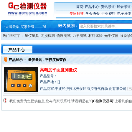
·
蔡司软件 | 高效变形分析能
·
铸就AI服务器质量动脉 – 高
首页
:
产品中心
:
资讯频道
:
展会频道
·
铸就AI服务器质量动脉 – 高
专家解答
:
学会协会
:
行业资料
:
电子样本
·
ZEISS BOSELLO ADR 让内部缺
·
蔡司和亿纬锂能达成战略合作
·
大牌云集 买家升级 ——26
·
蔡司软件 | 高效变形分析能
热门关键字：
量仪量具
无损检测
物理测试
力学测试
材料试验
光学仪器
设备诊
·
铸就AI服务器质量动脉 – 高
·
铸就AI服务器质量动脉 – 高
·
ZEISS BOSELLO ADR 让内部缺
产品中心
·
蔡司和亿纬锂能达成战略合作
·
大牌云集 买家升级 ——26
产品展示 －
量仪量具
- 平行度检查仪
高精度平面度测量仪
产品型号：
产品产地：[]
产品商家:宁波经济技术开发区海控电气自动 化有限公司
[
我们免费为您提供信息,您与商家联系时,请说明是在"
QC检测仪器网
"上看到的信