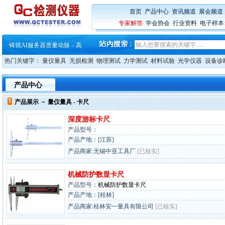
·
蔡司和亿纬锂能达成战略合作
首页
:
产品中心
:
资讯频道
:
展会频道
·
大牌云集 买家升级 ——26
专家解答
:
学会协会
:
行业资料
:
电子样本
·
蔡司软件 | 高效变形分析能
·
铸就AI服务器质量动脉 – 高
·
铸就AI服务器质量动脉 – 高
·
ZEISS BOSELLO ADR 让内部缺
热门关键字：
量仪量具
无损检测
物理测试
力学测试
材料试验
光学仪器
设备诊
·
蔡司和亿纬锂能达成战略合作
·
大牌云集 买家升级 ——26
产品中心
产品展示 －
量仪量具
- 卡尺
深度游标卡尺
产品型号：
产品产地：[江苏]
产品商家:无锡中亚工具厂
[已核实]
机械防护数显卡尺
产品型号：
机械防护数显卡尺
产品产地：[桂林]
产品商家:桂林安一量具有限公司
[已核实]