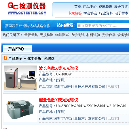
·
蔡司软件 | 高效变形分析能
首页
:
产品中心
:
资讯频道
:
展会频道
·
铸就AI服务器质量动脉 – 高
专家解答
:
学会协会
:
行业资料
:
电子样本
·
铸就AI服务器质量动脉 – 高
·
ZEISS BOSELLO ADR 让内部缺
·
蔡司和亿纬锂能达成战略合作
·
大牌云集 买家升级 ——26
热门关键字：
量仪量具
无损检测
物理测试
力学测试
材料试验
光学仪器
设备诊
·
蔡司软件 | 高效变形分析能
·
铸就AI服务器质量动脉 – 高
·
铸就AI服务器质量动脉 – 高
产品中心
·
ZEISS BOSELLO ADR 让内部缺
·
蔡司和亿纬锂能达成战略合作
产品展示 －
化学分析
- 光谱仪
·
大牌云集 买家升级 ——26
波长色散X荧光光谱仪
产品型号：
Ux-1000W
产品产地：[深圳]
产品商家:深圳市华唯计量技术开发有限公司
[已核实]
能量色散X荧光光谱仪
产品型号：
Ux-6200/Ux-230/Ux-220/Ux-510/Ux-210/Ux-310
产品产地：[深圳]
产品商家:深圳市华唯计量技术开发有限公司
[已核实]