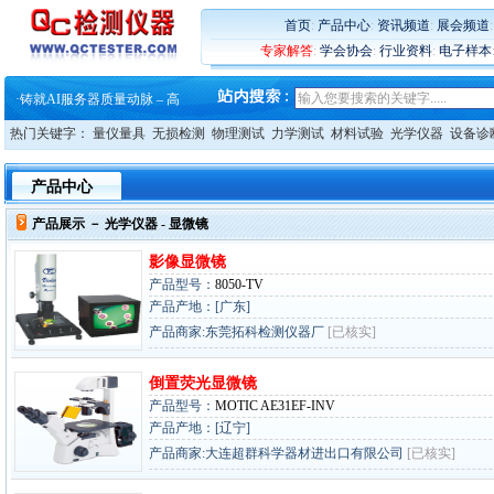
·
ZEISS BOSELLO ADR 让内部缺
·
蔡司和亿纬锂能达成战略合作
首页
:
产品中心
:
资讯频道
:
展会频道
·
大牌云集 买家升级 ——26
专家解答
:
学会协会
:
行业资料
:
电子样本
·
蔡司软件 | 高效变形分析能
·
铸就AI服务器质量动脉 – 高
·
铸就AI服务器质量动脉 – 高
·
ZEISS BOSELLO ADR 让内部缺
热门关键字：
量仪量具
无损检测
物理测试
力学测试
材料试验
光学仪器
设备诊
·
蔡司和亿纬锂能达成战略合作
·
大牌云集 买家升级 ——26
产品中心
产品展示 －
光学仪器
- 显微镜
影像显微镜
产品型号：
8050-TV
产品产地：[广东]
产品商家:东莞拓科检测仪器厂
[已核实]
倒置荧光显微镜
产品型号：
MOTIC AE31EF-INV
产品产地：[辽宁]
产品商家:大连超群科学器材进出口有限公司
[已核实]