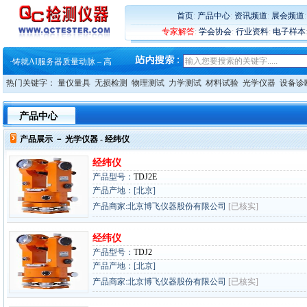
首页
:
产品中心
:
资讯频道
:
展会频道
专家解答
:
学会协会
:
行业资料
:
电子样本
·
蔡司软件 | 高效变形分析能
·
铸就AI服务器质量动脉 – 高
·
铸就AI服务器质量动脉 – 高
热门关键字：
量仪量具
无损检测
物理测试
力学测试
材料试验
光学仪器
设备诊
·
ZEISS BOSELLO ADR 让内部缺
·
蔡司和亿纬锂能达成战略合作
·
大牌云集 买家升级 ——26
产品中心
·
蔡司软件 | 高效变形分析能
·
铸就AI服务器质量动脉 – 高
产品展示 －
光学仪器
- 经纬仪
·
铸就AI服务器质量动脉 – 高
·
ZEISS BOSELLO ADR 让内部缺
经纬仪
·
蔡司和亿纬锂能达成战略合作
产品型号：
TDJ2E
·
大牌云集 买家升级 ——26
产品产地：[北京]
产品商家:北京博飞仪器股份有限公司
[已核实]
经纬仪
产品型号：
TDJ2
产品产地：[北京]
产品商家:北京博飞仪器股份有限公司
[已核实]