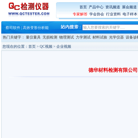
·
铸就AI服务器质量动脉 – 高
·
铸就AI服务器质量动脉 – 高
首页
:
产品中心
:
资讯频道
:
展会频道
·
ZEISS BOSELLO ADR 让内部缺
专家解答
:
学会协会
:
行业资料
:
电子样本
·
蔡司和亿纬锂能达成战略合作
·
大牌云集 买家升级 ——26
·
蔡司软件 | 高效变形分析能
·
铸就AI服务器质量动脉 – 高
热门关键字：
量仪量具
无损检测
物理测试
力学测试
材料试验
光学仪器
设备诊
·
铸就AI服务器质量动脉 – 高
·
ZEISS BOSELLO ADR 让内部缺
您现在的位置：
首页
> QC视频 > 企业视频
·
蔡司和亿纬锂能达成战略合作
·
大牌云集 买家升级 ——26
德华材料检测有限公司