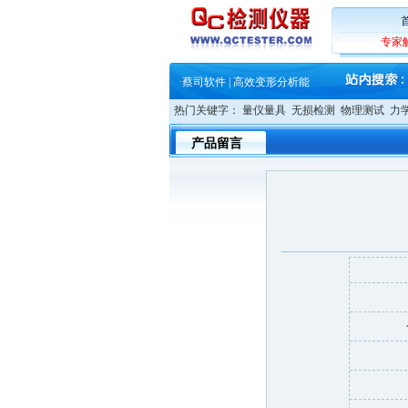
·
铸就AI服务器质量动脉 – 高
·
ZEISS BOSELLO ADR 让内部缺
·
蔡司和亿纬锂能达成战略合作
专家
·
大牌云集 买家升级 ——26
·
蔡司软件 | 高效变形分析能
·
铸就AI服务器质量动脉 – 高
·
铸就AI服务器质量动脉 – 高
热门关键字：
量仪量具
无损检测
物理测试
力
·
ZEISS BOSELLO ADR 让内部缺
·
蔡司和亿纬锂能达成战略合作
产品留言
·
大牌云集 买家升级 ——26