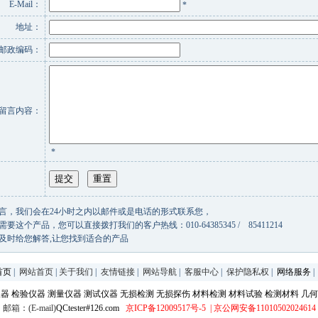
E-Mail：
*
地址：
邮政编码：
留言内容：
*
言，我们会在24小时之内以邮件或是电话的形式联系您，
要这个产品，您可以直接拨打我们的客户热线：010-64385345 / 85411214
及时给您解答,让您找到适合的产品
首页
|
网站首页
|
关于我们
|
友情链接
|
网站导航
|
客服中心
|
保护隐私权
|
网络服务
仪器
检验仪器
测量仪器
测试仪器
无损检测
无损探伤
材料检测
材料试验
检测材料
几何
邮箱：(E-mail)
QCtester#126.com
京ICP备12009517号-5
| 京公网安备11010502024614