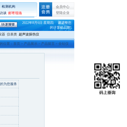
:
检测机构
会员中心
登陆企业
C访谈
:
邮寄现场
2022年8月6日 星期四 请调整您
的计算机日期!
仪器
仪表类
超声波探伤仪
的位置：
首页
>
产品展示
> 产品留言 > 全站仪
好的为您服务