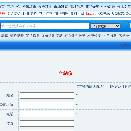
首页
:
产品中心
:
资讯频道
:
展会频道
:
市场研究
:
供求信息
:
新品介绍
:
企业名录
:
技术文章
解答
:
学会协会
:
行业资料
:
电子样本
:
期刊书库
:
资料下载
:
English
:
QC视频
:
QC杂志
:
Q
学测试
材料试验
光学仪器
设备诊断监测
表面处理检测
环境检测
化学分析
实验室
您现在
全站仪
带*号的请认真填写，以便我们更
姓名：
*
公司名称：
*
电话：
*
传真：