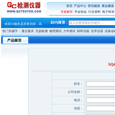
·
铸就AI服务器质量动脉 – 高
·
ZEISS BOSELLO ADR 让内部缺
首页
:
产品中心
:
资讯频道
:
展会频道
·
蔡司和亿纬锂能达成战略合作
专家解答
:
学会协会
:
行业资料
:
电子样本
·
大牌云集 买家升级 ——26
·
蔡司软件 | 高效变形分析能
·
铸就AI服务器质量动脉 – 高
·
铸就AI服务器质量动脉 – 高
热门关键字：
量仪量具
无损检测
物理测试
力学测试
材料试验
光学仪器
设备诊
·
ZEISS BOSELLO ADR 让内部缺
·
蔡司和亿纬锂能达成战略合作
产品留言
·
大牌云集 买家升级 ——26
SQ
姓名：
公司名称：
电话：
传真：