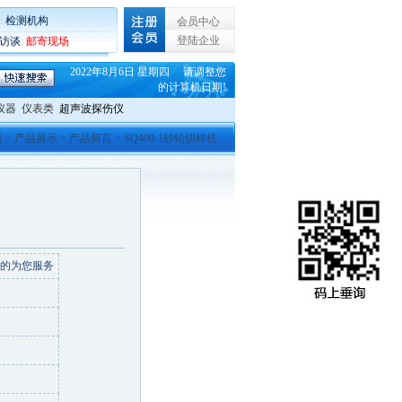
:
检测机构
会员中心
登陆企业
C访谈
:
邮寄现场
2022年8月6日 星期四 请调整您
的计算机日期!
仪器
仪表类
超声波探伤仪
页
>
产品展示
> 产品留言 > SQ400-1砂轮切样机
好的为您服务