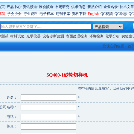
首页
:
产品中心
:
资讯频道
:
展会频道
:
市场研究
:
供求信息
:
新品介绍
:
企业名录
:
技术文章
解答
:
学会协会
:
行业资料
:
电子样本
:
期刊书库
:
资料下载
:
English
:
QC视频
:
QC杂志
:
Q
学测试
材料试验
光学仪器
设备诊断监测
表面处理检测
环境检测
化学分析
实验室
您现在的位置：
首
SQ400-1砂轮切样机
带*号的请认真填写，以便我们更
姓名：
*
公司名称：
*
电话：
*
传真：