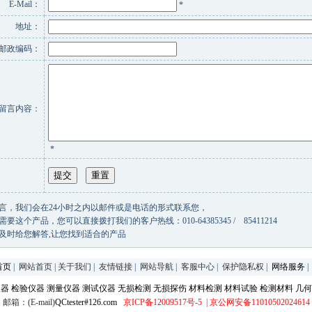
E-Mail：
*
地址：
邮政编码：
留言内容：
*
言，我们会在24小时之内以邮件或是电话的形式联系您，
要这个产品，您可以直接拨打我们的客户热线：010-64385345 / 85411214
及时给您解答,让您找到适合的产品
首页
|
网站首页
|
关于我们
|
友情链接
|
网站导航
|
客服中心
|
保护隐私权
|
网络服务
仪器
检验仪器
测量仪器
测试仪器
无损检测
无损探伤
材料检测
材料试验
检测材料
几何
邮箱：(E-mail)
QCtester#126.com
京ICP备12009517号-5
| 京公网安备11010502024614