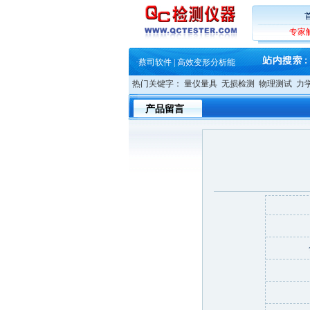
·
铸就AI服务器质量动脉 – 高
·
铸就AI服务器质量动脉 – 高
·
ZEISS BOSELLO ADR 让内部缺
专家
·
蔡司和亿纬锂能达成战略合作
·
大牌云集 买家升级 ——26
·
蔡司软件 | 高效变形分析能
·
铸就AI服务器质量动脉 – 高
热门关键字：
量仪量具
无损检测
物理测试
力
·
铸就AI服务器质量动脉 – 高
·
ZEISS BOSELLO ADR 让内部缺
产品留言
·
蔡司和亿纬锂能达成战略合作
·
大牌云集 买家升级 ——26