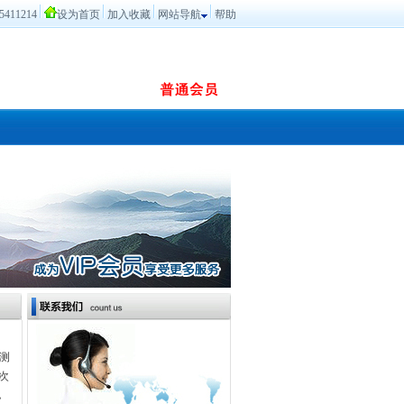
5411214
设为首页
加入收藏
网站导航
帮助
测
次
，