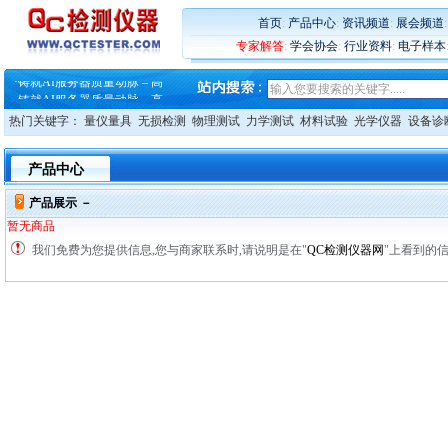
·
ZEISS BOSELLO ADR 让内部缺
·
蔡司和亿纬锂能达成战略合作
首页
:
产品中心
:
资讯频道
:
展会频道
·
大牌云集 买家升级 ——26
专家解答
:
学会协会
:
行业资料
:
电子样本
·
蔡司软件 | 高效变形分析能
·
铸就AI服务器质量动脉 – 高
·
铸就AI服务器质量动脉 – 高
·
ZEISS BOSELLO ADR 让内部缺
热门关键字：
量仪量具
无损检测
物理测试
力学测试
材料试验
光学仪器
设备诊
·
蔡司和亿纬锂能达成战略合作
·
大牌云集 买家升级 ——26
产品中心
产品展示 －
暂无商品
我们免费为您提供信息,您与商家联系时,请说明是在"
QC检测仪器网
"上看到的信