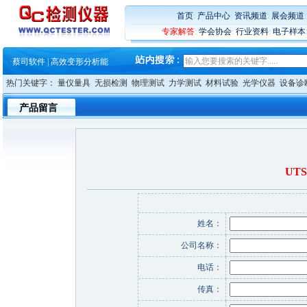
·
铸就AI服务器质量动脉 – 高
·
铸就AI服务器质量动脉 – 高
首页
:
产品中心
:
资讯频道
:
展会频道
·
ZEISS BOSELLO ADR 让内部缺
专家解答
:
学会协会
:
行业资料
:
电子样本
·
蔡司和亿纬锂能达成战略合作
·
大牌云集 买家升级 ——26
·
蔡司软件 | 高效变形分析能
·
铸就AI服务器质量动脉 – 高
热门关键字：
量仪量具
无损检测
物理测试
力学测试
材料试验
光学仪器
设备诊
·
铸就AI服务器质量动脉 – 高
·
ZEISS BOSELLO ADR 让内部缺
产品留言
·
蔡司和亿纬锂能达成战略合作
·
大牌云集 买家升级 ——26
UT
姓名：
公司名称：
电话：
传真：